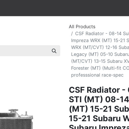
All Products
CSF Radiator - 08-14 Su
Impreza WRX (MT) 15-21 
WRX (MT/CVT) 12-16 Suba
Legacy (MT) 05-10 Subaru
(MT/CVT) 13-15 Subaru XV
Forester (MT) (Multi-fit 
professsional race-spec
CSF Radiator -
STI (MT) 08-1
(MT) 15-21 Su
15-21 Subaru 
Subaru Imprez