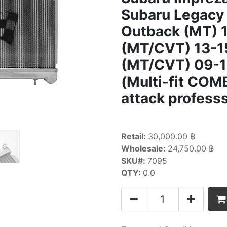
Subaru Legacy
Outback (MT) 1
(MT/CVT) 13-1
(MT/CVT) 09-1
(Multi-fit COM
attack profess
Retail:
30,000.00 ฿
Wholesale:
24,750.00 ฿
SKU#:
7095
QTY:
0.0